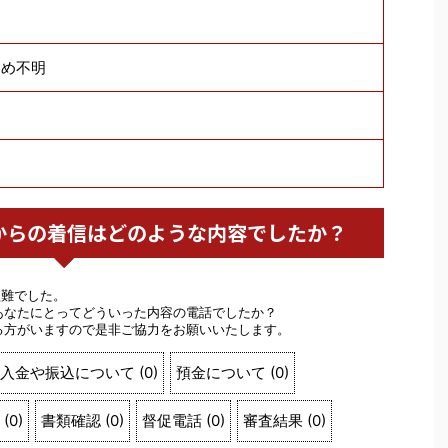
ため不明
島銀行からの着信はどのような内容でしたか？
盗難でした。
あなたにとってどういった内容の電話でしたか？
る方がいますので是非ご協力をお願いいたします。
入金や振込について
(
0
)
預金について
(
0
)
(
0
)
書類確認
(
0
)
督促電話
(
0
)
審査結果
(
0
)