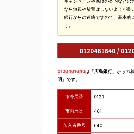
キャンペーンや保険の案内などの
なら無視や放置はしないようが良
銀行からの連絡ですので、基本的
う。
0120461640 / 
0120461640
は「
広島銀行
」からの
明
」です。
市外局番
0120
市内局番
461
加入者番号
640