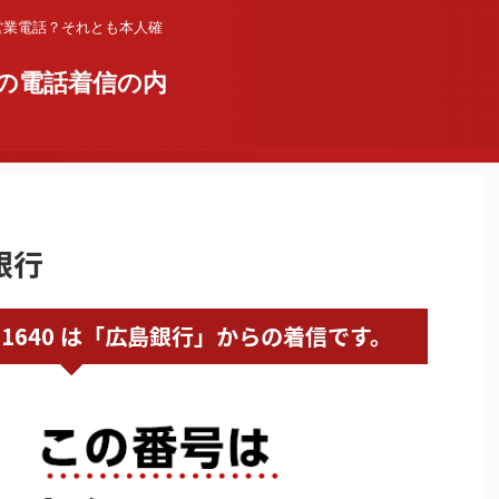
営業電話？それとも本人確
の電話着信の内
銀行
0120461640 は「広島銀行」からの着信です。