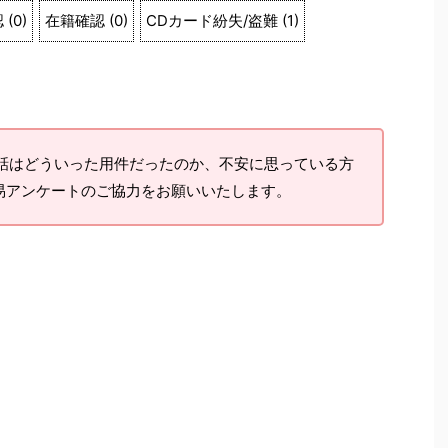
認
(
0
)
在籍確認
(
0
)
CDカード紛失/盗難
(
1
)
はどういった用件だったのか、不安に思っている方
易アンケートのご協力をお願いいたします。