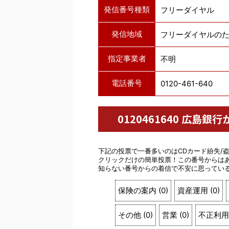
発信番号種類
フリーダイヤル
発信地域
フリーダイヤルの
指定事業者
不明
電話番号
0120-461-640
0120461640 広
下記の投票で一番多いのはCDカード紛失/
クリックだけの簡単投票！この番号からは
知らない番号からの着信で不安に思ってい
保険の案内
(
0
)
資産運用
(
0
)
その他
(
0
)
営業
(
0
)
不正利用