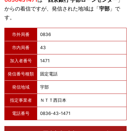
からの着信ですが、発信された地域は「
宇部
」で
す。
市外局番
0836
市内局番
43
加入者番号
1471
発信番号種類
固定電話
発信地域
宇部
指定事業者
ＮＴＴ西日本
電話番号
0836-43-1471