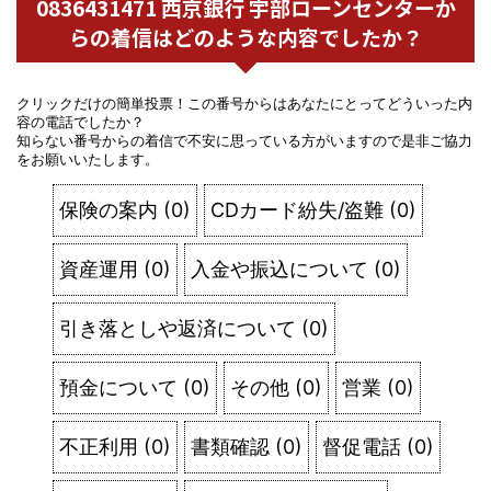
0836431471 西京銀行 宇部ローンセンターか
らの着信はどのような内容でしたか？
クリックだけの簡単投票！この番号からはあなたにとってどういった内
容の電話でしたか？
知らない番号からの着信で不安に思っている方がいますので是非ご協力
をお願いいたします。
保険の案内
(
0
)
CDカード紛失/盗難
(
0
)
資産運用
(
0
)
入金や振込について
(
0
)
引き落としや返済について
(
0
)
預金について
(
0
)
その他
(
0
)
営業
(
0
)
不正利用
(
0
)
書類確認
(
0
)
督促電話
(
0
)