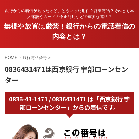
銀行からの着信があったけど、どういった用件？営業電話？それとも本
人確認やカードの不正利用などの重要な連絡？
無視や放置は厳禁！銀行からの電話着信の
内容とは？
HOME
>
銀行電話番号
>
0836431471は西京銀行 宇部ローンセン
ター
0836-43-1471 / 0836431471 は「西京銀行 宇
部ローンセンター」からの着信です。