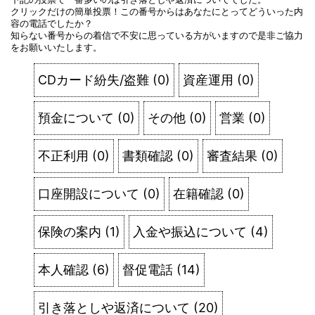
クリックだけの簡単投票！この番号からはあなたにとってどういった内
容の電話でしたか？
知らない番号からの着信で不安に思っている方がいますので是非ご協力
をお願いいたします。
CDカード紛失/盗難
(
0
)
資産運用
(
0
)
預金について
(
0
)
その他
(
0
)
営業
(
0
)
不正利用
(
0
)
書類確認
(
0
)
審査結果
(
0
)
口座開設について
(
0
)
在籍確認
(
0
)
保険の案内
(
1
)
入金や振込について
(
4
)
本人確認
(
6
)
督促電話
(
14
)
引き落としや返済について
(
20
)