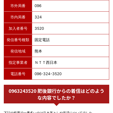
市外局番
096
市内局番
324
加入者番号
3520
発信番号種類
固定電話
発信地域
熊本
指定事業者
ＮＴＴ西日本
電話番号
096-324-3520
0963243520 肥後銀行からの着信はどのよう
な内容でしたか？
下記の投票で一番多いのは引き落としや返済についてでした。