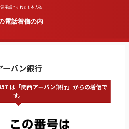
営業電話？それとも本人確
の電話着信の内
西アーバン銀行
62817457 は「関西アーバン銀行」からの着信で
す。