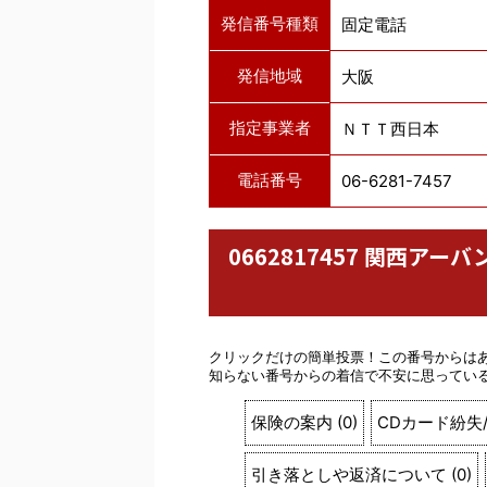
発信番号種類
固定電話
発信地域
大阪
指定事業者
ＮＴＴ西日本
電話番号
06-6281-7457
0662817457 関西
クリックだけの簡単投票！この番号からは
知らない番号からの着信で不安に思ってい
保険の案内
(
0
)
CDカード紛失
引き落としや返済について
(
0
)