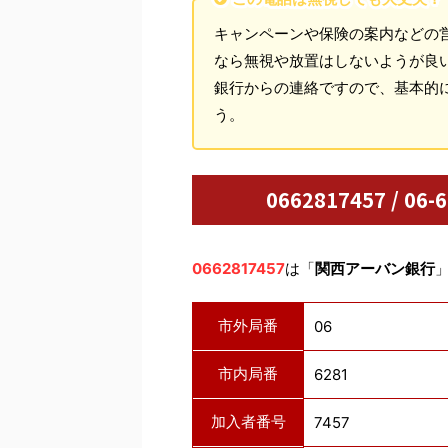
キャンペーンや保険の案内などの
なら無視や放置はしないようが良
銀行からの連絡ですので、基本的
う。
0662817457 / 
0662817457
は「
関西アーバン銀行
市外局番
06
市内局番
6281
加入者番号
7457