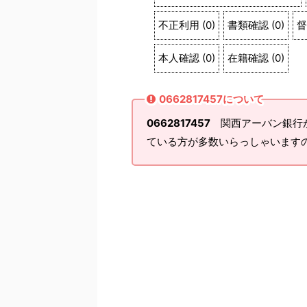
不正利用
(
0
)
書類確認
(
0
)
督
本人確認
(
0
)
在籍確認
(
0
)
0662817457について
0662817457
関西アーバン銀行か
ている方が多数いらっしゃいます