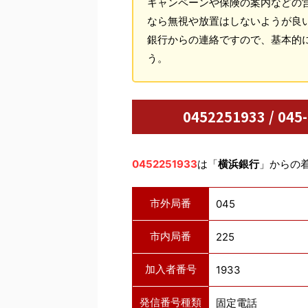
キャンペーンや保険の案内などの
なら無視や放置はしないようが良
銀行からの連絡ですので、基本的
う。
0452251933 / 
0452251933
は「
横浜銀行
」からの
市外局番
045
市内局番
225
加入者番号
1933
発信番号種類
固定電話