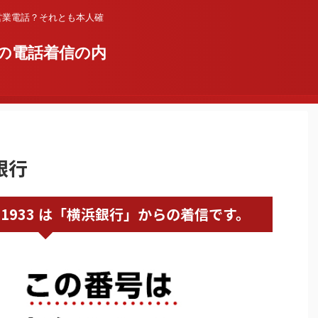
営業電話？それとも本人確
の電話着信の内
銀行
0452251933 は「横浜銀行」からの着信です。