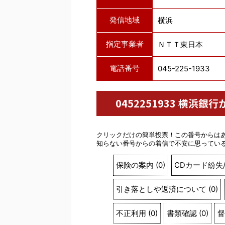
発信地域
横浜
指定事業者
ＮＴＴ東日本
電話番号
045-225-1933
0452251933 横
クリックだけの簡単投票！この番号からは
知らない番号からの着信で不安に思ってい
保険の案内
(
0
)
CDカード紛失
引き落としや返済について
(
0
)
不正利用
(
0
)
書類確認
(
0
)
督