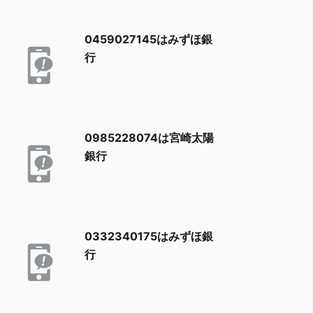
0459027145はみずほ銀
行
0985228074は宮崎太陽
銀行
0332340175はみずほ銀
行