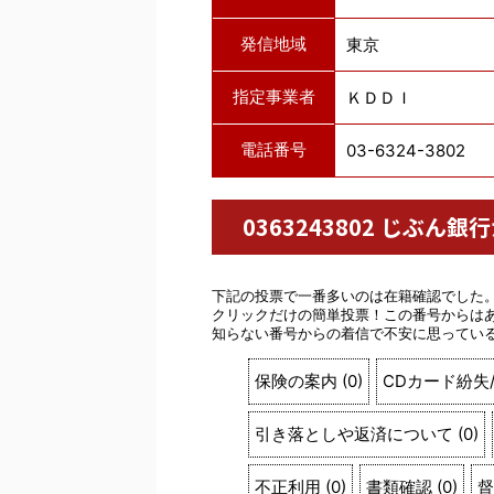
発信地域
東京
指定事業者
ＫＤＤＩ
電話番号
03-6324-3802
0363243802 じぶ
下記の投票で一番多いのは在籍確認でした
クリックだけの簡単投票！この番号からは
知らない番号からの着信で不安に思ってい
保険の案内
(
0
)
CDカード紛失
引き落としや返済について
(
0
)
不正利用
(
0
)
書類確認
(
0
)
督