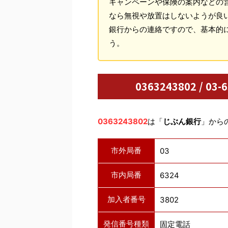
キャンペーンや保険の案内などの
なら無視や放置はしないようが良
銀行からの連絡ですので、基本的
う。
0363243802 / 
0363243802
は「
じぶん銀行
」から
市外局番
03
市内局番
6324
加入者番号
3802
発信番号種類
固定電話