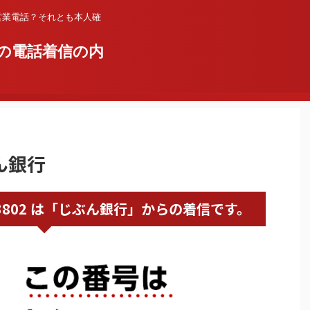
営業電話？それとも本人確
の電話着信の内
ぶん銀行
363243802 は「じぶん銀行」からの着信です。