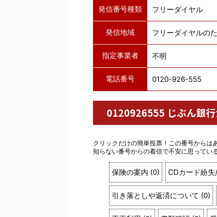
発信番号種類
フリーダイヤル
発信地域
フリーダイヤルの
指定事業者
不明
電話番号
0120-926-555
0120926555 じぶ
クリックだけの簡単投票！この番号からは
知らない番号からの着信で不安に思ってい
保険の案内
(
0
)
CDカード紛失
引き落としや返済について
(
0
)