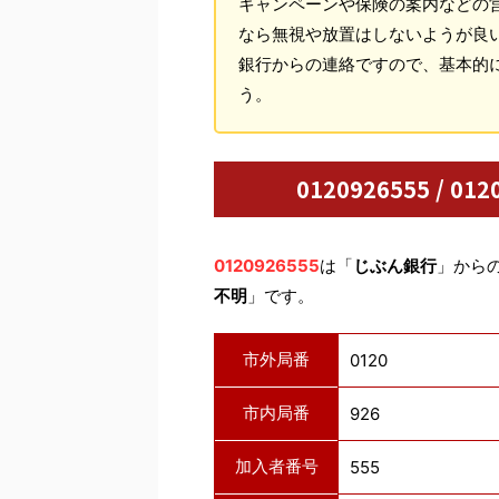
キャンペーンや保険の案内などの
なら無視や放置はしないようが良
銀行からの連絡ですので、基本的
う。
0120926555 / 
0120926555
は「
じぶん銀行
」から
不明
」です。
市外局番
0120
市内局番
926
加入者番号
555