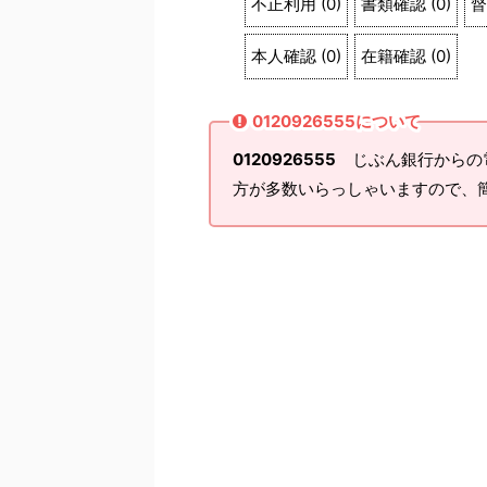
不正利用
(
0
)
書類確認
(
0
)
督
本人確認
(
0
)
在籍確認
(
0
)
0120926555について
0120926555
じぶん銀行からの
方が多数いらっしゃいますので、