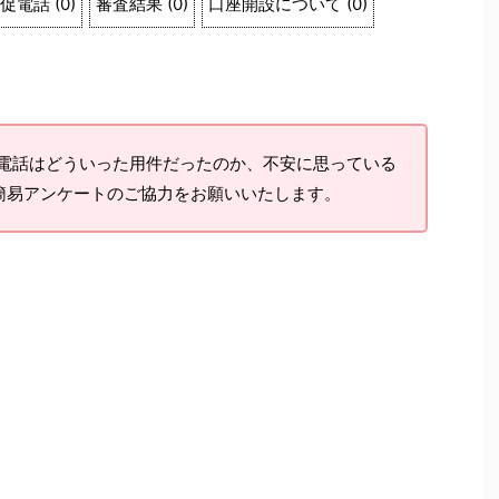
促電話
(
0
)
審査結果
(
0
)
口座開設について
(
0
)
電話はどういった用件だったのか、不安に思っている
簡易アンケートのご協力をお願いいたします。