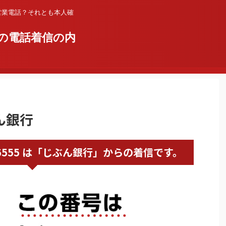
営業電話？それとも本人確
の電話着信の内
ぶん銀行
120926555 は「じぶん銀行」からの着信です。