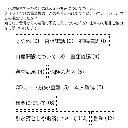
下記の投票で一番多いのは入金や振込についてでした。
クリックだけの簡単投票！この番号からはあなたにとってどういった内
容の電話でしたか？
知らない番号からの着信で不安に思っている方がいますので是非ご協力
をお願いいたします。
その他
(
0
)
督促電話
(
0
)
在籍確認
(
0
)
口座開設について
(
3
)
書類確認
(
4
)
審査結果
(
4
)
保険の案内
(
5
)
CDカード紛失/盗難
(
5
)
本人確認
(
5
)
預金について
(
6
)
引き落としや返済について
(
12
)
営業
(
12
)