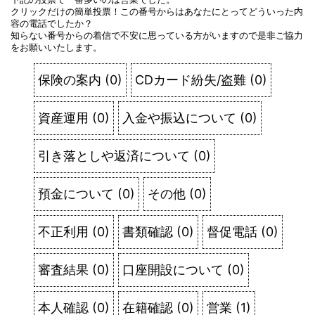
クリックだけの簡単投票！この番号からはあなたにとってどういった内
容の電話でしたか？
知らない番号からの着信で不安に思っている方がいますので是非ご協力
をお願いいたします。
保険の案内
(
0
)
CDカード紛失/盗難
(
0
)
資産運用
(
0
)
入金や振込について
(
0
)
引き落としや返済について
(
0
)
預金について
(
0
)
その他
(
0
)
不正利用
(
0
)
書類確認
(
0
)
督促電話
(
0
)
審査結果
(
0
)
口座開設について
(
0
)
本人確認
(
0
)
在籍確認
(
0
)
営業
(
1
)