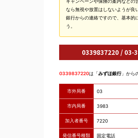
キャンペーンや保険の案内などの
なら無視や放置はしないようが良
銀行からの連絡ですので、基本的
う。
0339837220 / 
0339837220
は「
みずほ銀行
」から
市外局番
03
市内局番
3983
加入者番号
7220
発信番号種類
固定電話