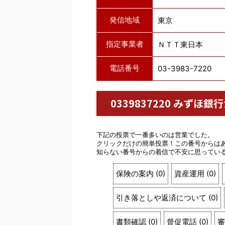
発信地域
東京
指定事業者
ＮＴＴ東日本
電話番号
03-3983-7220
0339837220 みず
下記の投票で一番多いのは営業でした。
クリックだけの簡単投票！この番号からは
知らない番号からの着信で不安に思ってい
保険の案内
(
0
)
資産運用
(
0
)
引き落としや返済について
(
0
)
書類確認
(
0
)
督促電話
(
0
)
審