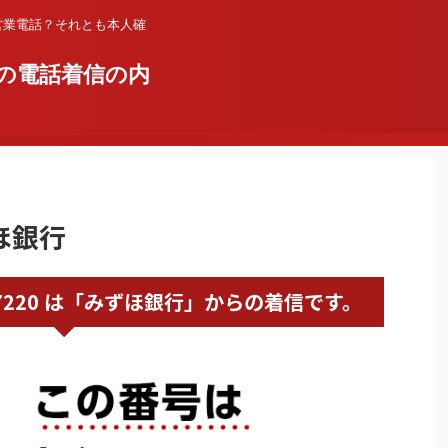
営業電話？それとも本人確
の電話着信の内
ずほ銀行
339837220 は「みずほ銀行」からの着信です。