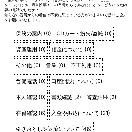
クリックだけの簡単投票！この番号からはあなたにとってどういった内
容の電話でしたか？
知らない番号からの着信で不安に思っている方がいますので是非ご協力
をお願いいたします。
保険の案内
(
0
)
CDカード紛失/盗難
(
0
)
資産運用
(
0
)
預金について
(
0
)
その他
(
0
)
営業
(
0
)
不正利用
(
0
)
督促電話
(
0
)
口座開設について
(
0
)
本人確認
(
0
)
書類確認
(
2
)
審査結果
(
2
)
在籍確認
(
6
)
入金や振込について
(
21
)
引き落としや返済について
(
48
)