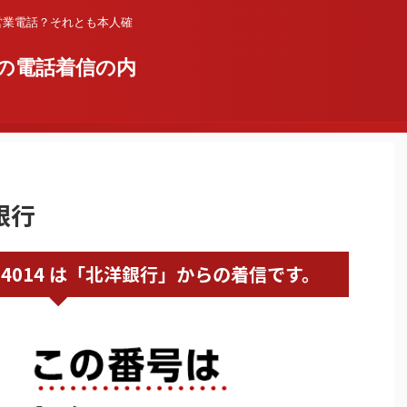
営業電話？それとも本人確
の電話着信の内
銀行
0120824014 は「北洋銀行」からの着信です。