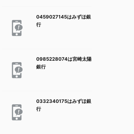
0459027145はみずほ銀
行
0985228074は宮崎太陽
銀行
0332340175はみずほ銀
行