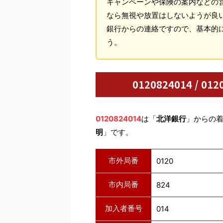
キャンペーンや保険の案内などの
なら無視や放置はしないようが良
銀行からの連絡ですので、基本的
う。
0120824014 / 
0120824014
は「
北洋銀行
」からの
明
」です。
市外局番
0120
市内局番
824
加入者番号
014