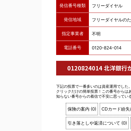
発信番号種類
フリーダイヤル
発信地域
フリーダイヤルの
指定事業者
不明
電話番号
0120-824-014
0120824014 北
下記の投票で一番多いのは資産運用でした
クリックだけの簡単投票！この番号からは
知らない番号からの着信で不安に思ってい
保険の案内
(
0
)
CDカード紛失
引き落としや返済について
(
0
)