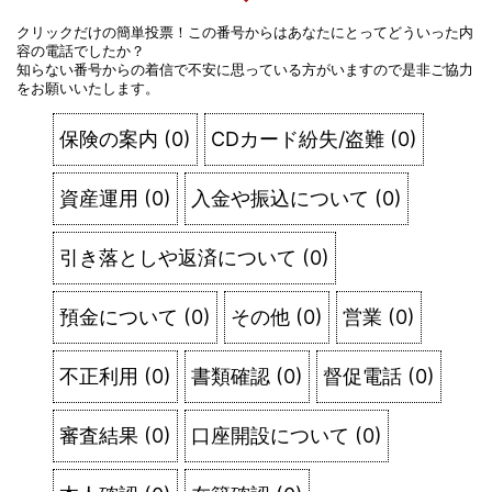
クリックだけの簡単投票！この番号からはあなたにとってどういった内
容の電話でしたか？
知らない番号からの着信で不安に思っている方がいますので是非ご協力
をお願いいたします。
保険の案内
(
0
)
CDカード紛失/盗難
(
0
)
資産運用
(
0
)
入金や振込について
(
0
)
引き落としや返済について
(
0
)
預金について
(
0
)
その他
(
0
)
営業
(
0
)
不正利用
(
0
)
書類確認
(
0
)
督促電話
(
0
)
審査結果
(
0
)
口座開設について
(
0
)