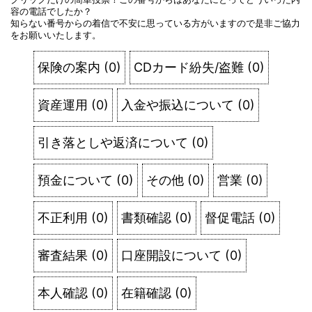
容の電話でしたか？
知らない番号からの着信で不安に思っている方がいますので是非ご協力
をお願いいたします。
保険の案内
(
0
)
CDカード紛失/盗難
(
0
)
資産運用
(
0
)
入金や振込について
(
0
)
引き落としや返済について
(
0
)
預金について
(
0
)
その他
(
0
)
営業
(
0
)
不正利用
(
0
)
書類確認
(
0
)
督促電話
(
0
)
審査結果
(
0
)
口座開設について
(
0
)
本人確認
(
0
)
在籍確認
(
0
)