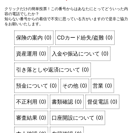
クリックだけの簡単投票！この番号からはあなたにとってどういった内
容の電話でしたか？
知らない番号からの着信で不安に思っている方がいますので是非ご協力
をお願いいたします。
保険の案内
(
0
)
CDカード紛失/盗難
(
0
)
資産運用
(
0
)
入金や振込について
(
0
)
引き落としや返済について
(
0
)
預金について
(
0
)
その他
(
0
)
営業
(
0
)
不正利用
(
0
)
書類確認
(
0
)
督促電話
(
0
)
審査結果
(
0
)
口座開設について
(
0
)