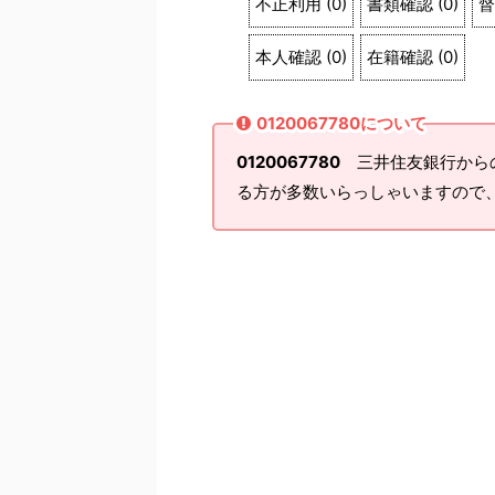
不正利用
(
0
)
書類確認
(
0
)
督
本人確認
(
0
)
在籍確認
(
0
)
0120067780について
0120067780
三井住友銀行からの
る方が多数いらっしゃいますので