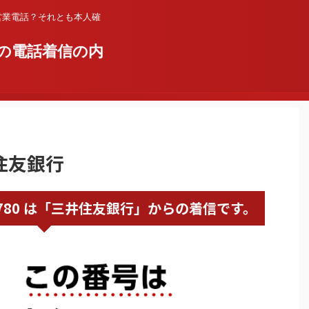
営業電話？それとも本人確
の電話着信の内
井住友銀行
20067780 は「三井住友銀行」からの着信です。