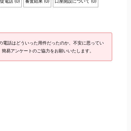
促電話
(
0
)
審査結果
(
0
)
口座開設について
(
0
)
電話はどういった用件だったのか、不安に思ってい
、簡易アンケートのご協力をお願いいたします。