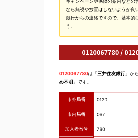
キャンペーンや保険の案内などの
なら無視や放置はしないようが良
銀行からの連絡ですので、基本的
う。
0120067780 / 
0120067780
は「
三井住友銀行
」か
め不明
」です。
市外局番
0120
市内局番
067
加入者番号
780