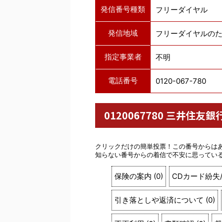
発信番号種類
フリーダイヤル
発信地域
フリーダイヤルの
指定事業者
不明
電話番号
0120-067-780
0120067780 三井
クリックだけの簡単投票！この番号からは
知らない番号からの着信で不安に思ってい
保険の案内
(
0
)
CDカード紛失
引き落としや返済について
(
0
)