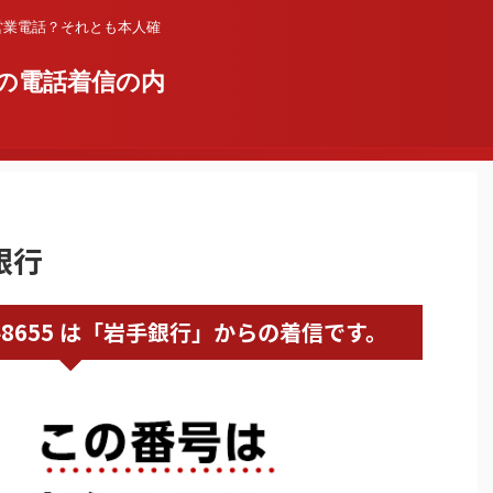
営業電話？それとも本人確
の電話着信の内
銀行
0196248655 は「岩手銀行」からの着信です。