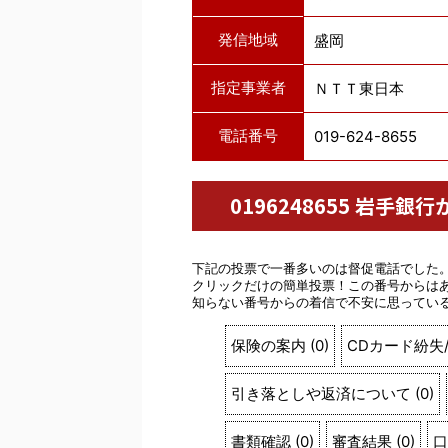
発信地域
盛岡
指定事業者
ＮＴＴ東日本
電話番号
019-624-8655
0196248655 岩
下記の投票で一番多いのは督促電話でした
クリックだけの簡単投票！この番号からは
知らない番号からの着信で不安に思ってい
保険の案内
(
0
)
CDカード紛失
引き落としや返済について
(
0
)
書類確認
(
0
)
審査結果
(
0
)
口