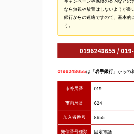
キャンペーンや保険の案内などの
なら無視や放置はしないようが良
銀行からの連絡ですので、基本的
う。
0196248655 / 
0196248655
は「
岩手銀行
」からの
市外局番
019
市内局番
624
加入者番号
8655
発信番号種類
固定電話