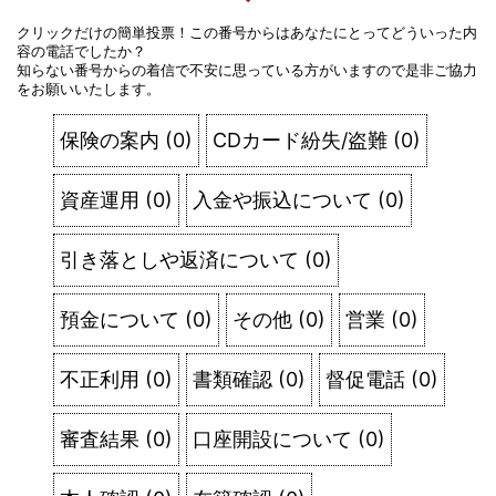
クリックだけの簡単投票！この番号からはあなたにとってどういった内
容の電話でしたか？
知らない番号からの着信で不安に思っている方がいますので是非ご協力
をお願いいたします。
保険の案内
(
0
)
CDカード紛失/盗難
(
0
)
資産運用
(
0
)
入金や振込について
(
0
)
引き落としや返済について
(
0
)
預金について
(
0
)
その他
(
0
)
営業
(
0
)
不正利用
(
0
)
書類確認
(
0
)
督促電話
(
0
)
審査結果
(
0
)
口座開設について
(
0
)