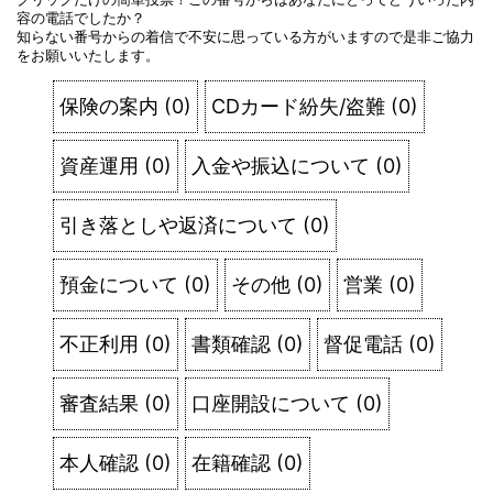
容の電話でしたか？
知らない番号からの着信で不安に思っている方がいますので是非ご協力
をお願いいたします。
保険の案内
(
0
)
CDカード紛失/盗難
(
0
)
資産運用
(
0
)
入金や振込について
(
0
)
引き落としや返済について
(
0
)
預金について
(
0
)
その他
(
0
)
営業
(
0
)
不正利用
(
0
)
書類確認
(
0
)
督促電話
(
0
)
審査結果
(
0
)
口座開設について
(
0
)
本人確認
(
0
)
在籍確認
(
0
)