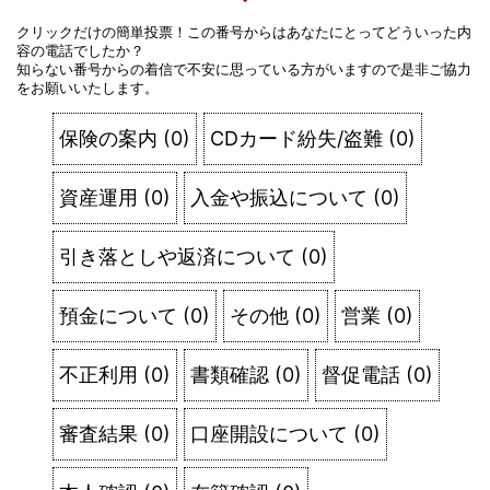
クリックだけの簡単投票！この番号からはあなたにとってどういった内
容の電話でしたか？
知らない番号からの着信で不安に思っている方がいますので是非ご協力
をお願いいたします。
保険の案内
(
0
)
CDカード紛失/盗難
(
0
)
資産運用
(
0
)
入金や振込について
(
0
)
引き落としや返済について
(
0
)
預金について
(
0
)
その他
(
0
)
営業
(
0
)
不正利用
(
0
)
書類確認
(
0
)
督促電話
(
0
)
審査結果
(
0
)
口座開設について
(
0
)