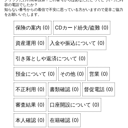
容の電話でしたか？
知らない番号からの着信で不安に思っている方がいますので是非ご協力
をお願いいたします。
保険の案内
(
0
)
CDカード紛失/盗難
(
0
)
資産運用
(
0
)
入金や振込について
(
0
)
引き落としや返済について
(
0
)
預金について
(
0
)
その他
(
0
)
営業
(
0
)
不正利用
(
0
)
書類確認
(
0
)
督促電話
(
0
)
審査結果
(
0
)
口座開設について
(
0
)
本人確認
(
0
)
在籍確認
(
0
)