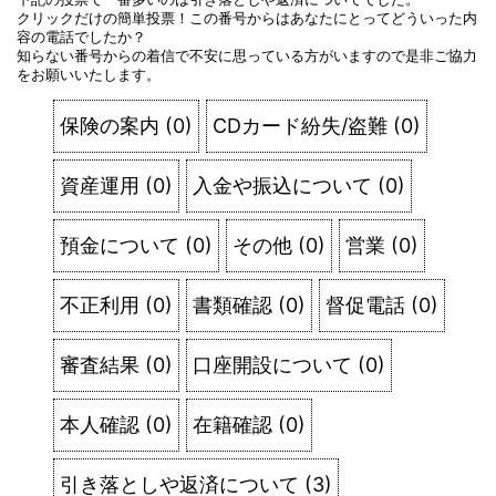
クリックだけの簡単投票！この番号からはあなたにとってどういった内
容の電話でしたか？
知らない番号からの着信で不安に思っている方がいますので是非ご協力
をお願いいたします。
保険の案内
(
0
)
CDカード紛失/盗難
(
0
)
資産運用
(
0
)
入金や振込について
(
0
)
預金について
(
0
)
その他
(
0
)
営業
(
0
)
不正利用
(
0
)
書類確認
(
0
)
督促電話
(
0
)
審査結果
(
0
)
口座開設について
(
0
)
本人確認
(
0
)
在籍確認
(
0
)
引き落としや返済について
(
3
)