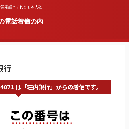
営業電話？それとも本人確
の電話着信の内
銀行
0120614071 は「荘内銀行」からの着信です。