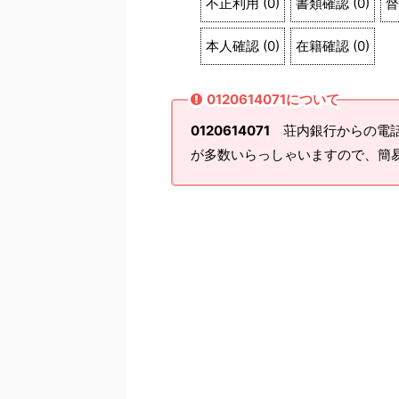
不正利用
(
0
)
書類確認
(
0
)
督
本人確認
(
0
)
在籍確認
(
0
)
0120614071について
0120614071
荘内銀行からの電話
が多数いらっしゃいますので、簡