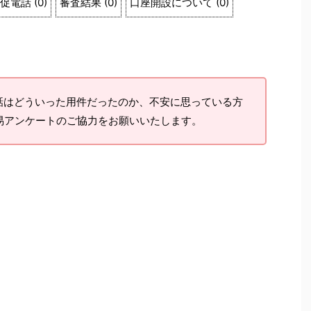
促電話
(
0
)
審査結果
(
0
)
口座開設について
(
0
)
はどういった用件だったのか、不安に思っている方
易アンケートのご協力をお願いいたします。