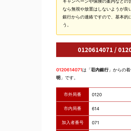
キャンペーンや保険の案内などの
なら無視や放置はしないようが良
銀行からの連絡ですので、基本的
う。
0120614071 / 
0120614071
は「
荘内銀行
」からの着
明
」です。
市外局番
0120
市内局番
614
加入者番号
071